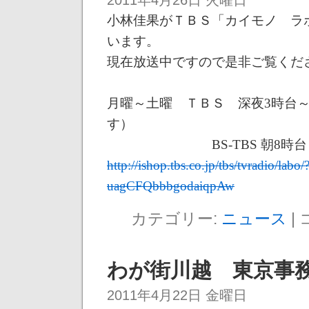
小林佳果がＴＢＳ「カイモノ ラ
います。
現在放送中ですので是非ご覧くだ
月曜～土曜 ＴＢＳ 深夜3時台
す）
BS-TBS 朝8時台
http://ishop.tbs.co.jp/tbs/tvradio/
uagCFQbbbgodaiqpAw
カテゴリー:
ニュース
|
わが街川越 東京事
2011年4月22日 金曜日