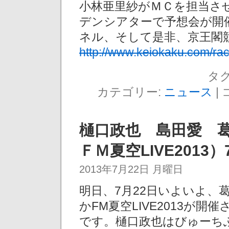
小林亜里紗がＭＣを担当さ
デンシアターで予想会が開
ネル、そして是非、京王閣
http://www.keiokaku.com/rac
タグ
カテゴリー:
ニュース
|
樋口政也 島田愛 
ＦＭ夏空LIVE2013）
2013年7月22日 月曜日
明日、7月22日いよいよ、
かFM夏空LIVE2013が
です。樋口政也はびゅーち