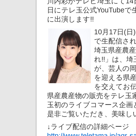
川内彩がテレビ埼玉にて14
日にテレ玉公式YouTube
に出演します!!
10月17日(日
で生配信さ
埼玉県産農
れ!!」は、
が、芸人の
を迎える県
を交えてお
県産農産物の販売をテレ玉
玉初のライブコマース企画
是非ご覧いただき、美味しい
↓ライブ配信の詳細ページ
http://www.teletama.jp/agr-s