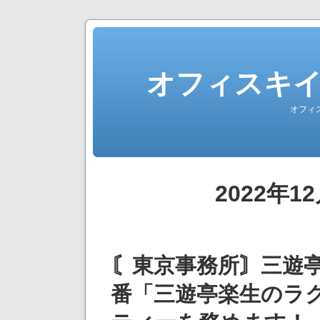
オフィスキ
オフィ
2022年
〘東京事務所〙三遊
番「三遊亭楽生のラ