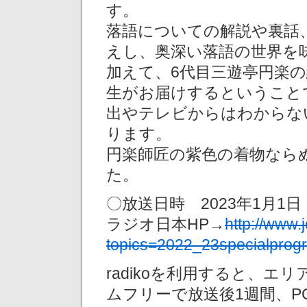
す。
落語についての解説や裏話
えし、奥深い落語の世界を
加えて、6代目三遊亭円楽の
生がお届けするということ
出やテレビからはわからな
ります。
円楽師匠の紫色の着物なら
た。
〇放送日時 2023年1月1日（日
ラジオ日本HP→
http://www.j
topics=2022_23specialprog
radikoを利用すると、
ムフリーで放送後1週間、