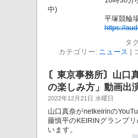
10時30分頃(1R販売
中)
平塚競輪場内第3コ
https://au
タグ
カテゴリー:
ニュース
|
〘東京事務所〙山口真
の楽しみ方」動画出
2022年12月21日 水曜日
山口真奈がnetkeirinのY
藤慎平のKEIRINグラン
います。