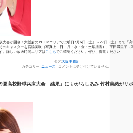
阪大会が開幕！大阪府のJ:COMエリアでは明日7月6日（土）～27日（土）まで『
そのキャスターを宮脇美咲（写真上 日・月・水・金・土曜担当）、宇田満里子（
す。詳しい放送時間エリアは
こちら
でご確認ください。ぜひ、御覧ください！
タグ:
大阪事務所
カテゴリー:
ニュース
|
コメントは受け付けていません。
019夏高校野球兵庫大会 結果」に いがらしあみ 竹村美緒がリ