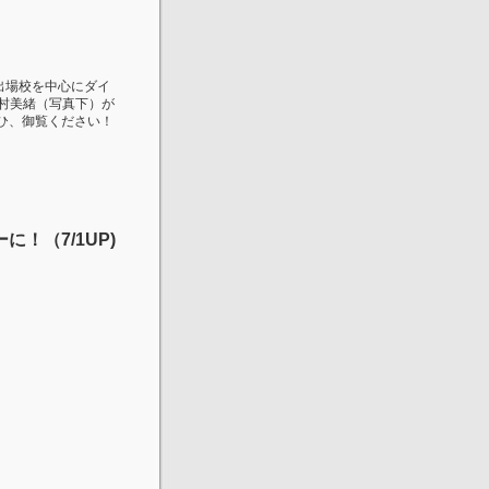
出場校を中心にダイ
村美緒（写真下）が
ぜひ、御覧ください！
！（7/1UP)