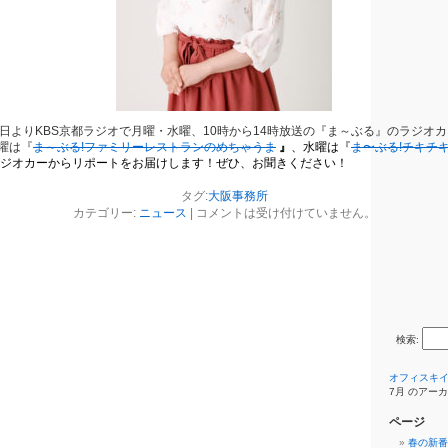
1日よりKBS京都ラジオで月曜・水曜、10時から14時放送の『ま～ぶる』のラジオ
曜は『
ま～ぶる!ファミリーレストランのめちゃうま
』
、水曜は『
ま〜ぶる!チキチキ
ラジオカーからリポートをお届けします！ぜひ、お聞きください！
タグ:
大阪事務所
カテゴリー:
ニュース
|
コメントは受け付けていません。
検索:
オフィスキ
7月 のアー
ページ
春の新番