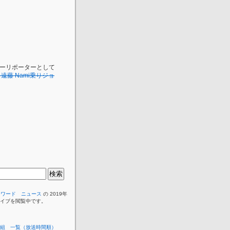
カーリポーターとして
遠藤 Nami乗りジョ
イワード ニュース
の 2019年
カイブを閲覧中です。
組 一覧（放送時間順）