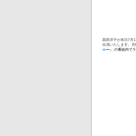
髙田洋子が本日7月
出演いたします。月
ニー
』 の番組内で