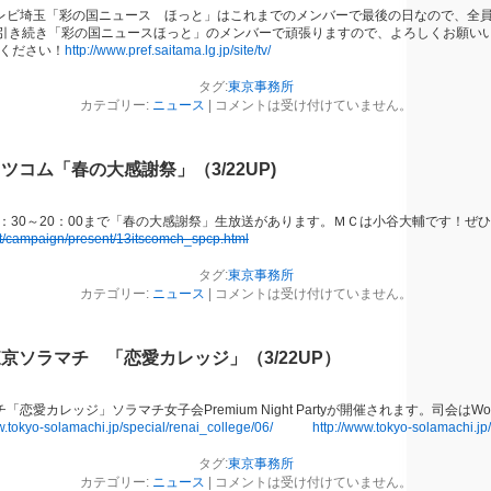
テレビ埼玉「彩の国ニュース ほっと」はこれまでのメンバーで最後の日なので、全
らも引き続き「彩の国ニュースほっと」のメンバーで頑張りますので、よろしくお願いい
覧ください！
http://www.pref.saitama.lg.jp/site/tv/
タグ:
東京事務所
カテゴリー:
ニュース
|
コメントは受け付けていません。
ツコム「春の大感謝祭」（3/22UP)
19：30～20：00まで「春の大感謝祭」生放送があります。ＭＣは小谷大輔です！ぜ
et/campaign/present/13itscomch_spcp.html
タグ:
東京事務所
カテゴリー:
ニュース
|
コメントは受け付けていません。
京ソラマチ 「恋愛カレッジ」（3/22UP）
恋愛カレッジ」ソラマチ女子会Premium Night Partyが開催されます。司会はWonde
w.tokyo-solamachi.jp/special/renai_college/06/
http://www.tokyo-solamachi.jp
タグ:
東京事務所
カテゴリー:
ニュース
|
コメントは受け付けていません。