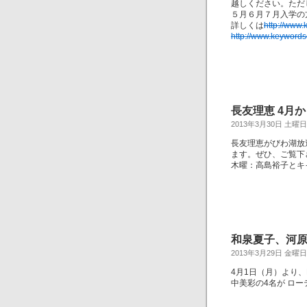
越しください。ただ
５月６月７月入学の
詳しくは
http://www
http://www.keywords
長友理恵 4月か
2013年3月30日 土曜日
長友理恵がびわ湖放
ます。ぜひ、ご覧下
木曜：高島裕子とキ
和泉夏子、河原
2013年3月29日 金曜日
4月1日（月）より、
中美彩の4名が ロ