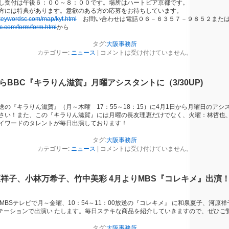
し受付は午後６：００～８：００です。場所はハートピア京都です。
方には特典があります。意欲のある方の応募をお待ちしています。
.keywordsc.com/map/kyt.html
お問い合わせは電話０６－６３５７－９８５２または
c.com/form/form.html
から
タグ:
大阪事務所
カテゴリー:
ニュース
|
コメントは受け付けていません。
らBBC『キラりん滋賀』月曜アシスタントに（3/30UP)
送の『キラりん滋賀』（月～木曜 17：55～18：15）に4月1日から月曜日のアシ
さい！また、この『キラりん滋賀』には月曜の長友理恵だけでなく、火曜：林哲也
イワードのタレントが毎日出演しております！
タグ:
大阪事務所
カテゴリー:
ニュース
|
コメントは受け付けていません。
祥子、小林万希子、竹中美彩 4月よりMBS『コレキメ』出演！（3
MBSテレビで月～金曜、10：54～11：00放送の『コレキメ』 に和泉夏子、河原
ーテーションで出演い たします。毎日ステキな商品を紹介していきますので、ぜひご
タグ:
大阪事務所