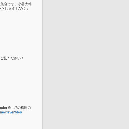
員集合です。小谷大輔
たします！AM9：
ひご覧ください！
r Girls7の梅田み
/new/event/64/