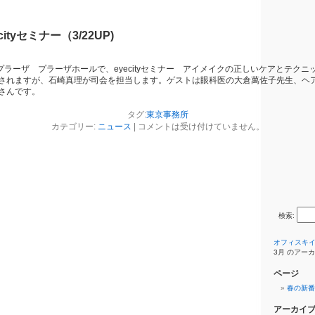
ityセミナー（3/22UP)
プラーザ プラーザホールで、eyecityセミナー アイメイクの正しいケアとテク
されますが、石崎真理が司会を担当します。ゲストは眼科医の大倉萬佐子先生、ヘ
さんです。
タグ:
東京事務所
カテゴリー:
ニュース
|
コメントは受け付けていません。
検索:
オフィスキ
3月 のアー
ページ
春の新番
アーカイ