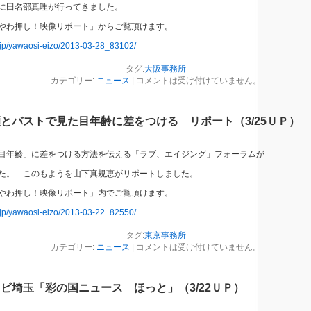
に田名部真理が行ってきました。
やわ押し！映像リポート」からご覧頂けます。
.jp/yawaosi-eizo/2013-03-28_83102/
タグ:
大阪事務所
カテゴリー:
ニュース
|
コメントは受け付けていません。
とバストで見た目年齢に差をつける リポート（3/25ＵＰ）
目年齢」に差をつける方法を伝える「ラブ、エイジング」フォーラムが
た。 このもようを山下真規恵がリポートしました。
やわ押し！映像リポート」内でご覧頂けます。
.jp/yawaosi-eizo/2013-03-22_82550/
タグ:
東京事務所
カテゴリー:
ニュース
|
コメントは受け付けていません。
ビ埼玉「彩の国ニュース ほっと」（3/22ＵＰ）