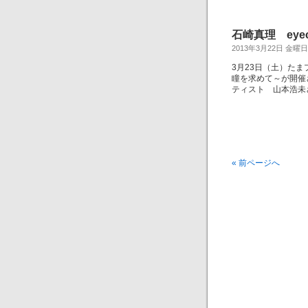
石崎真理 eyec
2013年3月22日 金曜日
3月23日（土）たま
瞳を求めて～が開催
ティスト 山本浩未
« 前ページへ