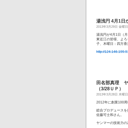
湯浅円 4月1日
2013年3月29日 金曜日
湯浅円が4月1日（
東近江の皆様、よろ
子、木曜日：四方香
http://124.146.199.9
田名部真理 
（3/28ＵＰ）
2013年3月28日 木曜日
2012年に創業1
総合プロデュースを
佐藤可士和さん。
ヤンマーの技術力の