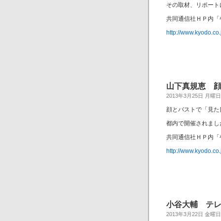
その取材、リポート
共同通信社ＨＰ内「
http://www.kyodo.co
山下真規恵 顔
2013年3月25日 月曜日
顔とバストで「見た
都内で開催されまし
共同通信社ＨＰ内「
http://www.kyodo.co
小谷大輔 テレ
2013年3月22日 金曜日