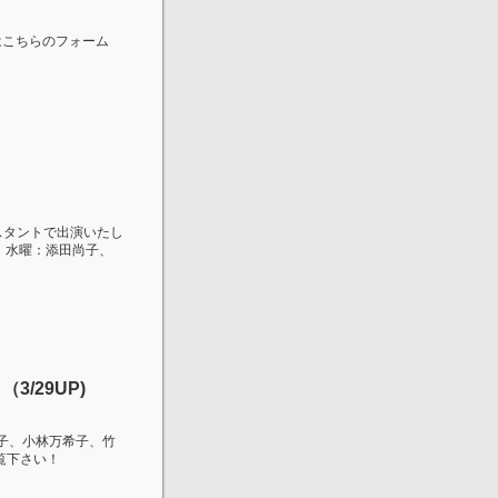
こちらのフォーム
スタントで出演いたし
、水曜：添田尚子、
/29UP)
祥子、小林万希子、竹
覧下さい！