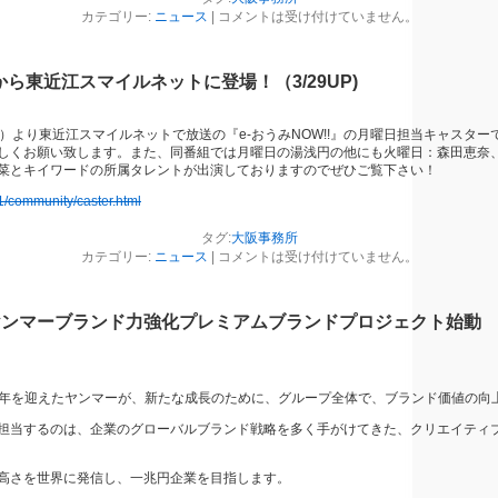
カテゴリー:
ニュース
|
コメントは受け付けていません。
から東近江スマイルネットに登場！（3/29UP)
月）より東近江スマイルネットで放送の『e-おうみNOW!!』の月曜日担当キャスタ
しくお願い致します。また、同番組では月曜日の湯浅円の他にも火曜日：森田恵奈
菜とキイワードの所属タレントが出演しておりますのでぜひご覧下さい！
1/community/caster.html
タグ:
大阪事務所
カテゴリー:
ニュース
|
コメントは受け付けていません。
ヤンマーブランド力強化プレミアムブランドプロジェクト始動
00周年を迎えたヤンマーが、新たな成長のために、グループ全体で、ブランド価値の向
担当するのは、企業のグローバルブランド戦略を多く手がけてきた、クリエイティ
高さを世界に発信し、一兆円企業を目指します。