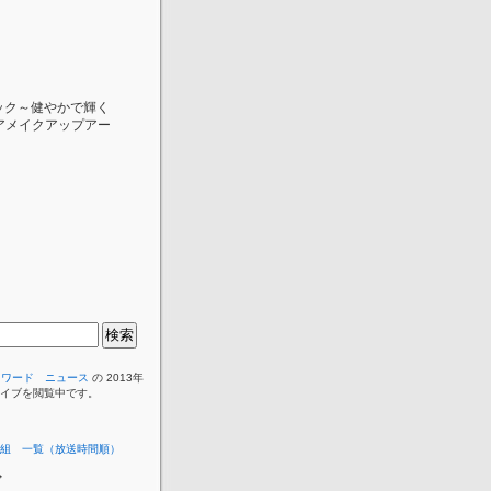
ニック～健やかで輝く
アメイクアップアー
イワード ニュース
の 2013年
カイブを閲覧中です。
組 一覧（放送時間順）
ブ