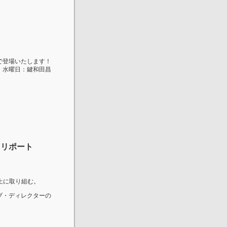
ーで登場いたします！
、水曜日：鍵和田昌
 リポート
上に取り組む。
ブ・ディレクターの