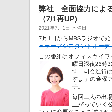
弊社 全面協力による
（7/1再UP)
2021年7月1日 木曜日
7月1日からMBSラジオで
ュラーアシスタントオーデ
この番組はオフィスキイワ
曜日深夜26時3
す。司会進行
すよ」の金曜
子。
毎回二人の出
上がっていく