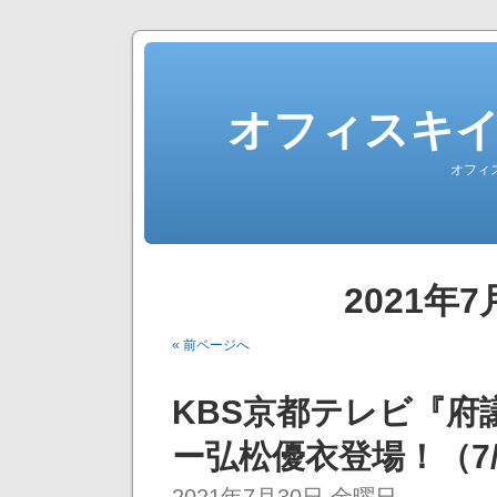
オフィスキ
オフィ
2021年
« 前ページへ
KBS京都テレビ『府
ー弘松優衣登場！（7/3
2021年7月30日 金曜日