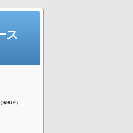
ース
9/9UP）