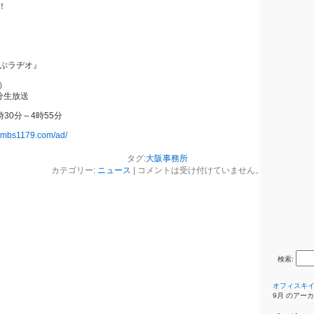
！
りぶラヂオ』
火）
5分生放送
30分～4時55分
w.mbs1179.com/ad/
タグ:
大阪事務所
カテゴリー:
ニュース
|
コメントは受け付けていません。
検索:
オフィスキ
9月 のアー