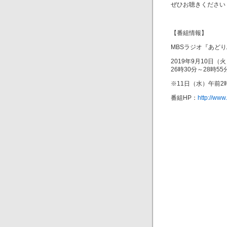
ぜひお聴きください
【番組情報】
MBSラジオ『あど
2019年9月10日（
26時30分～28時5
※11日（水）午前2時
番組HP：
http://ww