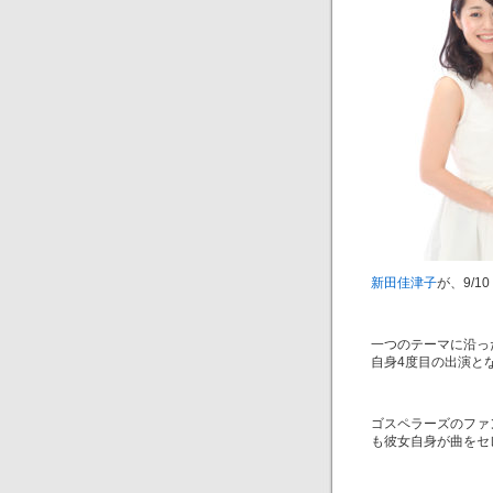
新田佳津子
が、9/
一つのテーマに沿っ
自身4度目の出演と
ゴスペラーズのファ
も彼女自身が曲をセ