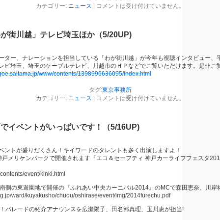
カテゴリー:
ニュース
|
コメントは受け付けていません。
が街川越」テレビ埼玉ほか（5/20UP)
ーター、ナレーションを担当している「わが街川越」が今年も視聴インタビュー、平
レビ埼玉、埼玉のケーブルテレビ、川越市のＨＰなどでご覧いただけます。是非ご
agoe.saitama.jp/www/contents/1398996636095/index.html
タグ:
東京事務所
カテゴリー:
ニュース
|
コメントは受け付けていません。
でイベントがいっぱいです！（5/16UP)
ベントが盛りだくさん！キイワードのタレントも多く出演しますよ！
、神戸メリケンパークで開催されます『エコ＆セーフティ 神戸カーライフフェスタ20
/contents/event/kinki.html
所南側の東遊園地で開催の『ふれあい中央カーニバル2014』のMCで森田恵奈、川岸
e.lg.jp/ward/kuyakusho/chuou/oshirase/event/img/2014furechu.pdf
り！パレードの紹介アナウンスを広瀬陽子、田名部真理、玉川恵が担当!