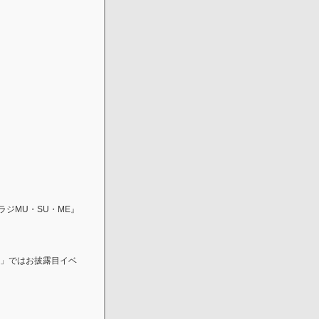
ラジMU・SU・ME』
～」ではお披露目イベ