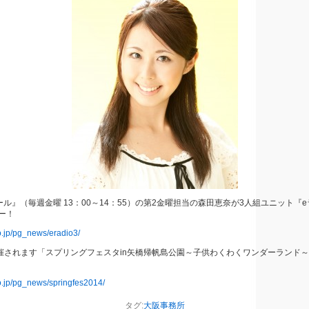
ール』（毎週金曜 13：00～14：55）の第2金曜担当の森田恵奈が3人組ユニット『e
ー！
o.jp/pg_news/eradio3/
開催されます「スプリングフェスタin矢橋帰帆島公園～子供わくわくワンダーランド
co.jp/pg_news/springfes2014/
タグ:
大阪事務所