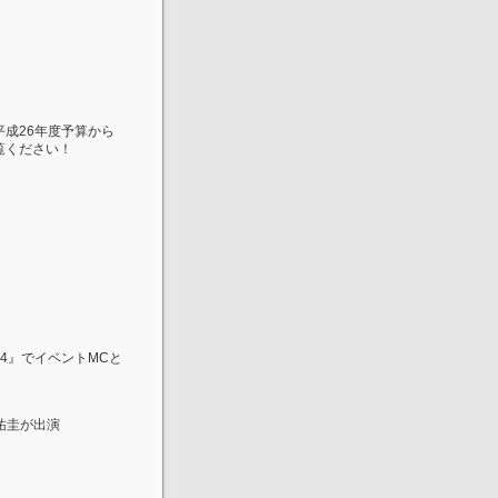
成26年度予算から
覧ください！
14』でイベントMCと
祐圭が出演