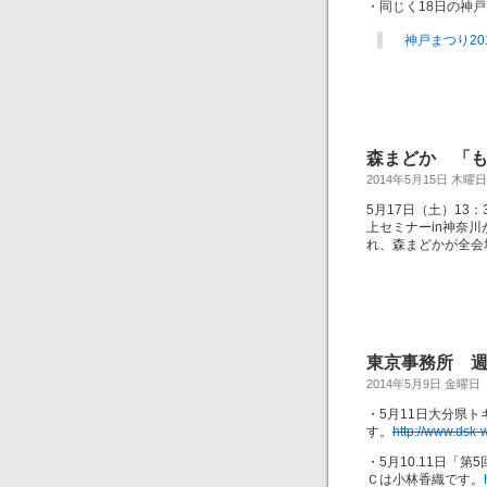
・同じく18日の神
神戸まつり20
森まどか 「も
2014年5月15日 木曜日
5月17日（土）13
上セミナーin神奈
れ、森まどかが全会
東京事務所 週末
2014年5月9日 金曜日
・5月11日大分県
す。
http://www.dsk-
・5月10.11日
Ｃは小林香織です。