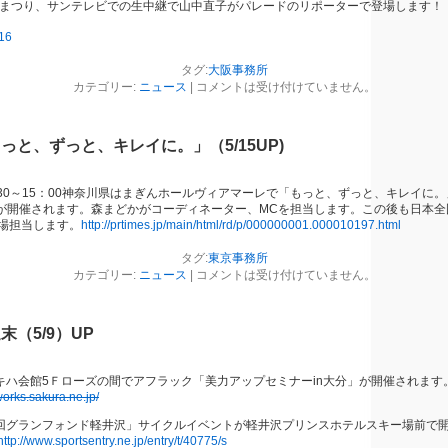
戸まつり、サンテレビでの生中継で山中直子がパレードのリポーターで登場します！
16
タグ:
大阪事務所
カテゴリー:
ニュース
|
コメントは受け付けていません。
っと、ずっと、キレイに。」（5/15UP)
：30～15：00神奈川県はまぎんホールヴィアマーレで「もっと、ずっと、キレイに
川が開催されます。森まどかがコーディネーター、MCを担当します。この後も日本
場担当します。
http://prtimes.jp/main/html/rd/p/000000001.000010197.html
タグ:
東京事務所
カテゴリー:
ニュース
|
コメントは受け付けていません。
（5/9）UP
トキハ会館5Ｆローズの間でアフラック「美力アップセミナーin大分」が開催されます
works.sakura.ne.jp/
「第5回グランフォンド軽井沢」サイクルイベントが軽井沢プリンスホテルスキー場前で
http://www.sportsentry.ne.jp/entry/t/40775/s