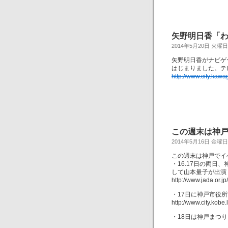
矢野明日香「わ
2014年5月20日 火曜日
矢野明日香がナビゲ
はじまりました。テ
http://www.city.kaw
この週末は神戸
2014年5月16日 金曜日
この週末は神戸でイ
・16.17日の両日
して山本量子が出演
http://www.jada.or.jp
・17日に神戸市役
http://www.city.kob
・18日は神戸まつ