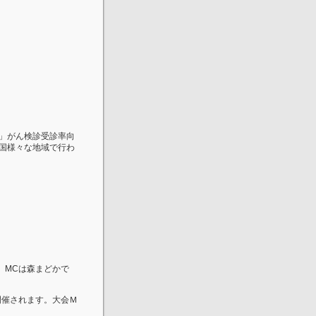
。」がん検診受診率向
全国様々な地域で行わ
。MCは森まどかで
開催されます。大会Ｍ