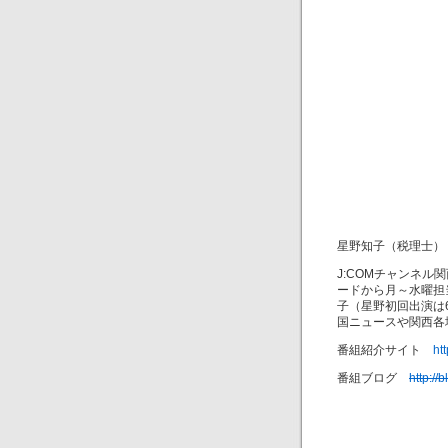
星野知子（税理士）
J:COMチャンネル
ードから月～水曜担
子（星野初回出演は
国ニュースや関西各
番組紹介サイト
ht
番組ブログ
http://