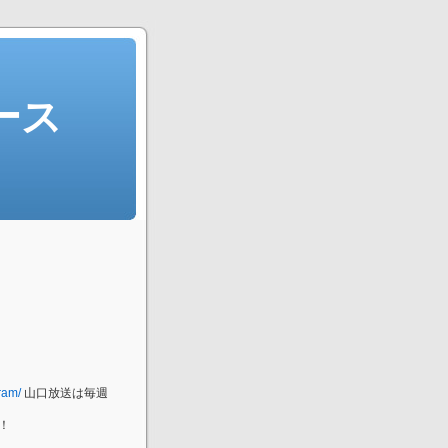
ース
ram/
山口放送は毎週
！