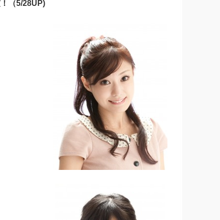
（5/28UP)