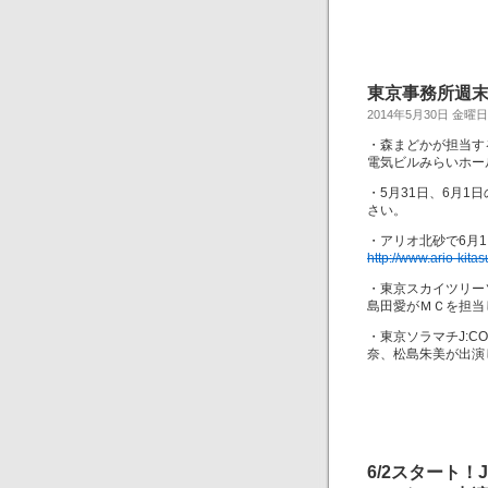
東京事務所週末（
2014年5月30日 金曜日
・森まどかが担当す
電気ビルみらいホー
・5月31日、6月1
さい。
・アリオ北砂で6月
http://www.ario-kita
・東京スカイツリー
島田愛がＭＣを担当
・東京ソラマチJ:C
奈、松島朱美が出演
6/2スタート