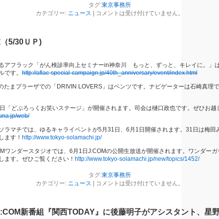
タグ:
東京事務所
カテゴリー:
ニュース
|
コメントは受け付けていません。
5/30ＵＰ)
るアフラック「がん検診率向上セミナーin神奈川 もっと、ずっと、キレイに。」は
ルです。
http://aflac-special-campaign.jp/40th_anniversary/event/index.html
日のたまプラーザでの「DRIVIN LOVERS」はベンツです。ナビゲーターは石崎真
1日「どぶろっくお笑いステージ」が開催されます。司会は樋口政也です。ぜひお越
suna.jp/web/
ソラマチでは、ゆるキャライベントが5月31日、6月1日開催されます。31日は梅田
します！
http://www.tokyo-solamachi.jp/
OMワンダースタジオでは、6月1日J:COMの公開生放送が開催されます。ワンダー
します。ぜひご覧ください！
http://www.tokyo-solamachi.jp/new/topics/1452/
タグ:
東京事務所
カテゴリー:
ニュース
|
コメントは受け付けていません。
！J:COM新番組『関西TODAY』に後藤明子がアシスタント、星