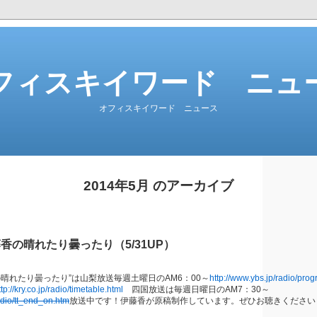
フィスキイワード ニュ
オフィスキイワード ニュース
2014年5月 のアーカイブ
香の晴れたり曇ったり（5/31UP）
晴れたり曇ったり”は山梨放送毎週土曜日のAM6：00～
http://www.ybs.jp/radio/prog
ttp://kry.co.jp/radio/timetable.html
四国放送は毎週日曜日のAM7：30～
radio/tt_end_on.htm
放送中です！伊藤香が原稿制作しています。ぜひお聴きください