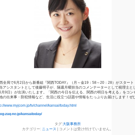
関西全局で6月2日から新番組『関西TODAY』（月～金19：58～20：28）がスター
当アシスタントとして後藤明子が、隔週月曜担当のコメンテーターとして税理士と
6月9日）が出演いたします。「関西の今日を伝える、関西の明日を考える」をコン
地の出来事・防犯情報など、生活に役立つ話題や情報をたっぷりお届けします！ぜ
tp://www.myjcom.jp/tv/channel/kansai/today.html
blog.zaq.ne.jp/kansaitoday/
タグ:
大阪事務所
カテゴリー:
ニュース
|
コメントは受け付けていません。