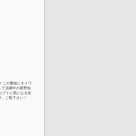
ト！この番組にキイワ
して活躍中の星野知
セプトに気になる全
ひ、ご覧下さい！