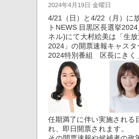
2024年4月19日 金曜日
4/21（日）と4/22（月
トNEWS 目黒区長選挙20
ネル)にて大村絵美は「生放送
2024」の開票速報キャス
2024特別番組 区長にき
任期満了に伴い実施される目
れ、即日開票されます。
その開票速報や候補者の政