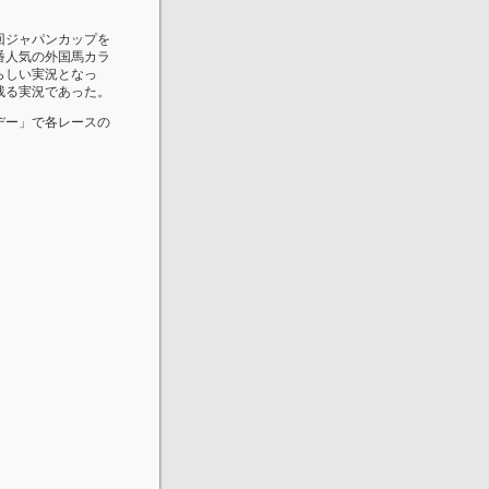
回ジャパンカップを
番人気の外国馬カラ
らしい実況となっ
残る実況であった。
デー」で各レースの