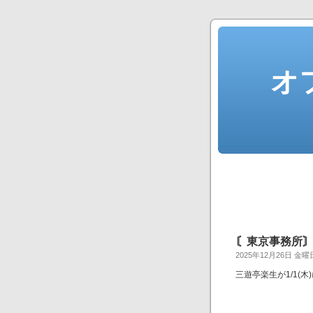
オ
〘東京事務所〙
2025年12月26日 金曜
三遊亭楽生が1/1