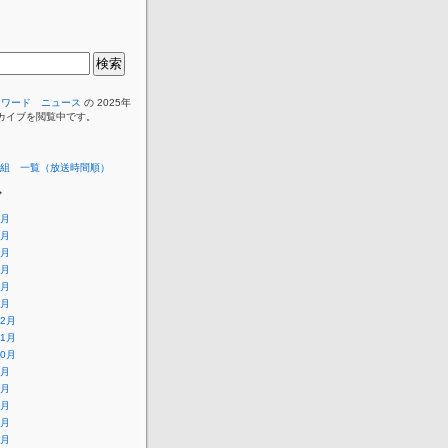
イワード ニュース
の 2025年
ーカイブを閲覧中です。
組 一覧（放送時間順）
ブ
7月
6月
5月
4月
3月
2月
12月
11月
10月
9月
8月
7月
6月
5月