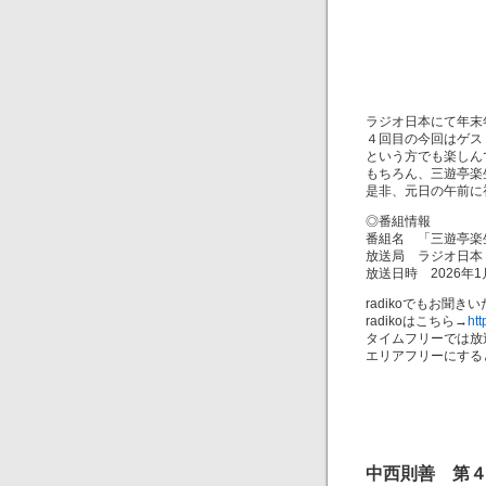
ラジオ日本にて年末
４回目の今回はゲス
という方でも楽しん
もちろん、三遊亭楽
是非、元日の午前に
◎番組情報
番組名 「三遊亭楽
放送局 ラジオ日本
放送日時 2026年1月1
radikoでもお聞き
radikoはこちら→
htt
タイムフリーでは放
エリアフリーにする
中西則善 第