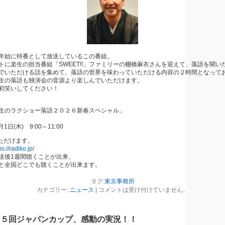
年始に特番として放送しているこの番組。
トに楽生の担当番組「SWEET!!」ファミリーの棚橋麻衣さんを迎えて、落語を聞い
でいただける話を集めて、落語の世界を味わっていただける内容の２時間となって
生の落語も独演会の音源より楽しんでいただけます。
初笑いしてください！
生のラクショー落語２０２６新春スペシャル」
日(木) 9:00～11:00
いただけます。
ps://radiko.jp/
送後1週間聴くことが出来、
と全国どこでも聴くことが出来ます。
タグ:
東京事務所
カテゴリー:
ニュース
|
コメントは受け付けていません。
４５回ジャパンカップ、感動の実況！！