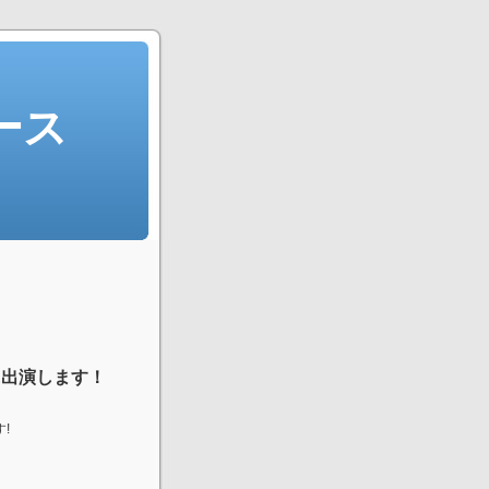
ース
に出演します！
!