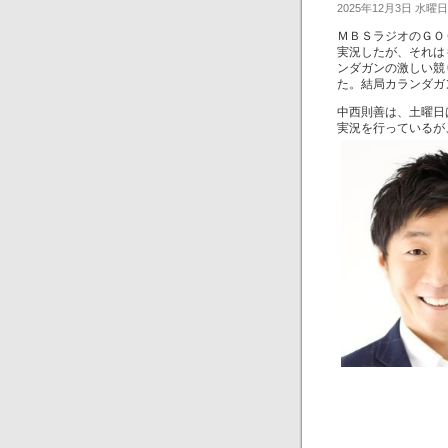
2025年12月3日 水曜日
ＭＢＳラジオのＧＯ
実況したが、それは
ンダガンの激しい競
た。結局カランダガ
中西則善は、土曜日
実況を行っているが