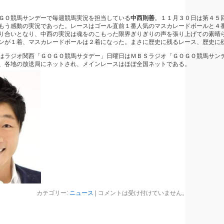
ＧＯ競馬サンデーで毎週競馬実況を担当している
中西則善
。１１月３０日は第４５
もう感動の実況であった。レースはゴール直前１番人気のマスカレードボールと４
り合いとなり、中西の実況は魂をのこもった限界ぎりぎりの声を張り上げての素晴
ンが１着、マスカレードボールは２着になった。まさに歴史に残るレース、歴史に
はラジオ関西「ＧＯＧＯ競馬サタデー」日曜日はＭＢＳラジオ「ＧＯＧＯ競馬サン
、各地の放送局にネットされ、メインレースはほぼ全国ネットである。
カテゴリー:
ニュース
|
コメントは受け付けていません。