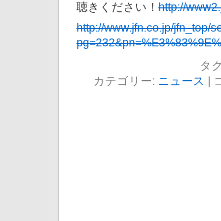
聴きください！
http://www2.
http://www.jfn.co.jp/jfn_top
pg=232&pn=%E3%83%9
タグ
カテゴリー:
ニュース
|