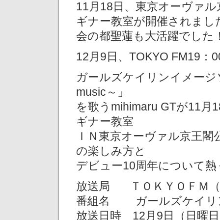
11月18日、東京オーヴァル京王
ギナー教室が開催されまし
会の都聖蓮も大活躍でした
12月9日、TOKYO FM1
ガールズケイリンイメージソング
music～」
を歌うmihimaru GTが
ギナー教室
ＩＮ東京オーヴァル京王閣
の楽しみ方と
デビュー10周年について熱
放送局 ＴＯＫＹＯＦＭ（東
番組名 ガールズケイリ
放送日時 12月9日（日曜日）1